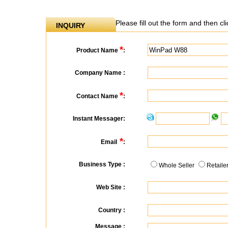
Please fill out the form and then c
INQUIRY
*
Product Name
:
Company Name :
*
Contact Name
:
Instant Messager:
*
Email
:
Business Type :
Whole Seller
Retaile
Web Site :
Country :
Message :